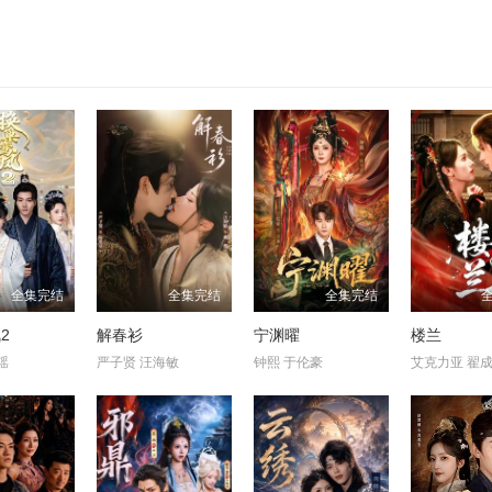
全集完结
全集完结
全集完结
2
解春衫
宁渊曜
楼兰
瑶
严子贤 汪海敏
钟熙 于伦豪
艾克力亚 翟