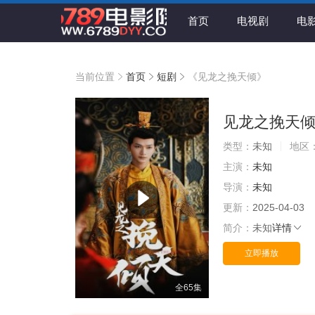
首页
电视剧
电
当前位置
首页
短剧
《见龙之挽天倾》
见龙之挽天
类型：
未知
地区
主演：
未知
导演：
未知
更新：
2025-04-03
简介：
未知
详情
立即播放
全65集