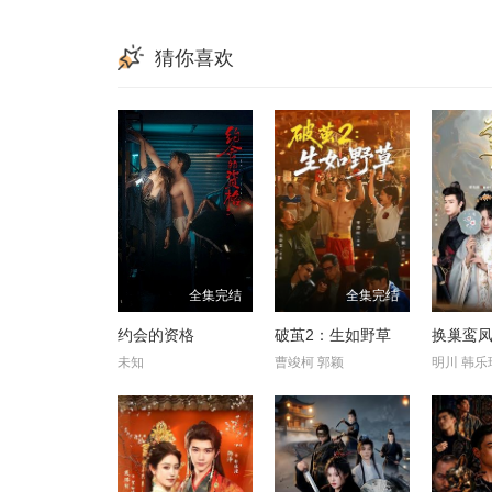
猜你喜欢
全集完结
全集完结
约会的资格
破茧2：生如野草
换巢鸾凤
未知
曹竣柯 郭颖
明川 韩乐