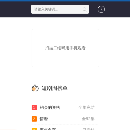
扫描二维码用手机观看
短剧周榜单
约会的资格
全集完结
1
情靡
全92集
2