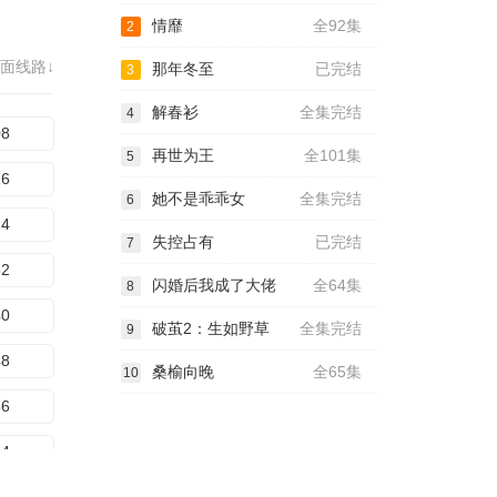
情靡
全92集
2
面线路↓
那年冬至
已完结
3
解春衫
全集完结
4
08
再世为王
全101集
5
16
她不是乖乖女
全集完结
6
24
失控占有
已完结
7
32
闪婚后我成了大佬
全64集
8
40
破茧2：生如野草
全集完结
9
48
桑榆向晚
全65集
10
56
64