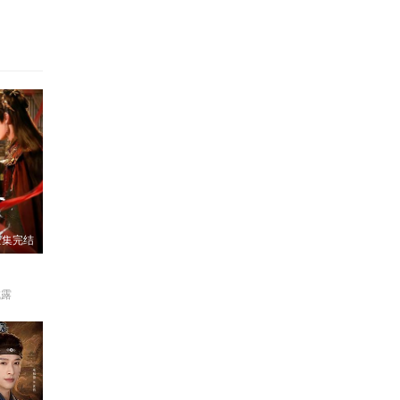
全集完结
成露