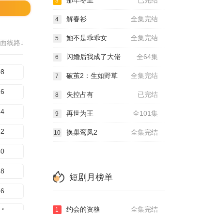
那年冬至
已完结
3
解春衫
全集完结
4
她不是乖乖女
全集完结
5
面线路↓
闪婚后我成了大佬
全64集
6
08
破茧2：生如野草
全集完结
7
16
失控占有
已完结
8
24
再世为王
全101集
9
32
换巢鸾凤2
全集完结
10
40
48
短剧月榜单
56
约会的资格
全集完结
1
64