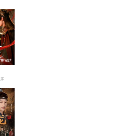
全集完结
成露