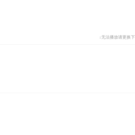
↓无法播放请更换下