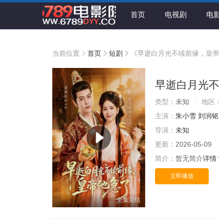
首页
电视剧
电
当前位置
首页
短剧
《早逝白月光不续前缘，皇
早逝白月光
类型：
未知
地区
主演：
朱小雪
刘润铭
导演：
未知
更新：
2026-05-09
简介：
暂无简介
详情
立即播放
全集完结