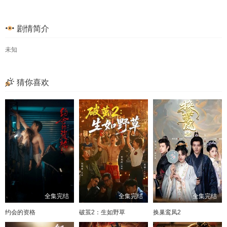
97
57
98
58
99
59
100
60
剧情简介
101
61
102
62
103
63
104
64
105
65
106
66
107
67
108
68
未知
69
70
71
72
猜你喜欢
73
74
75
76
77
78
79
80
81
82
83
84
85
86
87
88
89
90
91
92
93
94
95
96
全集完结
全集完结
全集完结
97
98
99
100
约会的资格
破茧2：生如野草
换巢鸾凤2
101
102
103
104