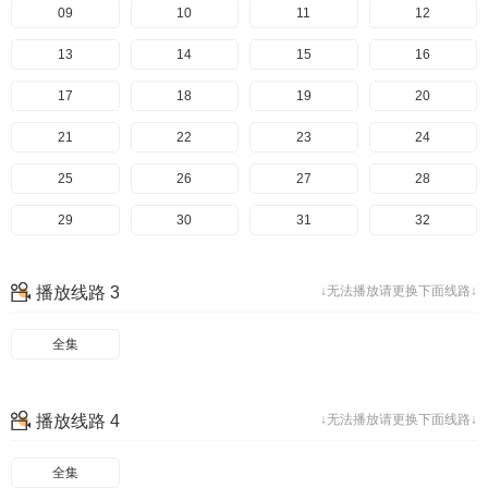
49
09
50
10
51
11
52
12
53
13
54
14
55
15
56
16
57
17
58
18
59
19
60
20
61
21
62
22
63
23
64
24
65
25
66
26
67
27
68
28
69
29
70
30
71
31
72
32
73
33
74
34
75
35
76
36
播放线路 3
↓无法播放请更换下面线路↓
77
37
78
38
79
39
80
40
全集
81
41
82
42
83
43
84
44
85
45
86
46
87
47
88
48
播放线路 4
↓无法播放请更换下面线路↓
89
49
90
50
91
51
92
52
93
53
94
54
95
55
96
56
全集