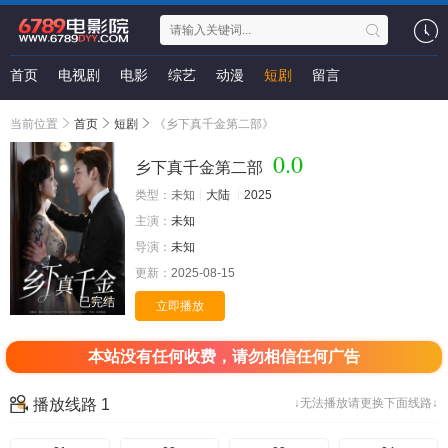
首页
电视剧
电影
综艺
动漫
短剧
留言
当前位置
首页
短剧
《乡下真千金第二部》
0.0
乡下真千金第二部
类型：
未知
大陆
2025
主演：
未知
导演：
未知
更新：
2025-08-15
已完结
立即播放
本站没有任何收费，请勿相信任何广告
播放线路 1
↓无法播放请更换下面线路↓