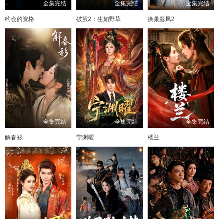
全集完结
全集完结
全集完结
约会的资格
破茧2：生如野草
换巢鸾凤2
全集完结
全集完结
全集完结
解春衫
宁渊曜
楼兰