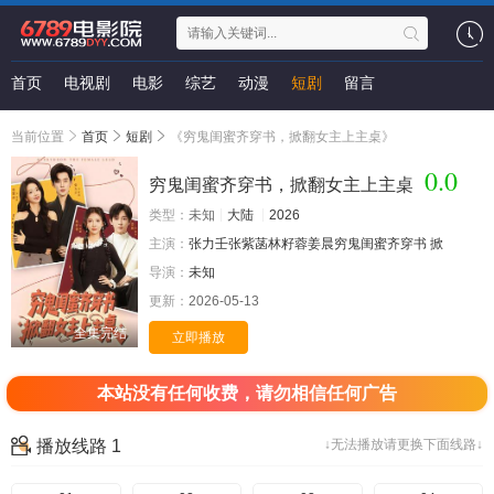
首页
电视剧
电影
综艺
动漫
短剧
留言
当前位置
首页
短剧
《穷鬼闺蜜齐穿书，掀翻女主上主桌》
0.0
穷鬼闺蜜齐穿书，掀翻女主上主桌
类型：
未知
大陆
2026
主演：
张力壬张紫菡林籽蓉姜晨穷鬼闺蜜齐穿书
掀
导演：
未知
更新：
2026-05-13
全集完结
立即播放
本站没有任何收费，请勿相信任何广告
播放线路 1
↓无法播放请更换下面线路↓