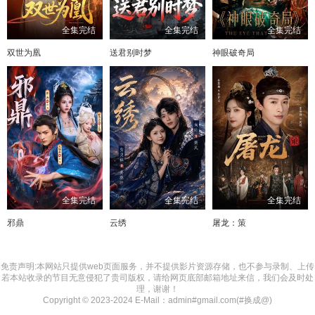
全集完结
全集完结
全集完结
双世为凰
送君别时梦
神眼破奇局
全集完结
全集完结
全集完结
邪鼎
云绣
屠龙：策
免责声明:本网站只提供web页面服务，并不提供影片资源存储，也不参与录制、上传
若本站收录的节目无意侵犯了贵司版权，请给网页底部邮箱地址来信，我们会及时处
理，谢谢！
Copyright © 2023-2024 E-Mail：admin#gmail.com(#换成@)