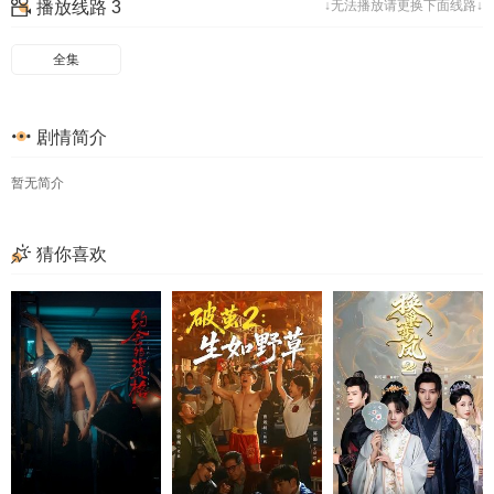
播放线路 3
↓无法播放请更换下面线路↓
49
50
51
52
53
54
55
56
全集
57
58
59
60
剧情简介
61
62
63
64
65
66
67
68
暂无简介
69
70
71
72
猜你喜欢
73
74
75
76
77
78
79
80
81