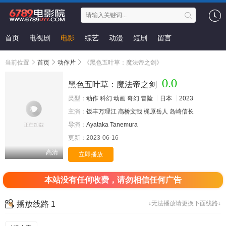
首页
电视剧
电影
综艺
动漫
短剧
留言
当前位置
首页
动作片
《黑色五叶草：魔法帝之剑》
0.0
黑色五叶草：魔法帝之剑
类型：
动作
科幻
动画
奇幻
冒险
日本
2023
主演：
饭丰万理江
高桥文哉
梶原岳人
岛崎信长
导演：
Ayataka
Tanemura
更新：
2023-06-16
高清
立即播放
本站没有任何收费，请勿相信任何广告
播放线路 1
↓无法播放请更换下面线路↓