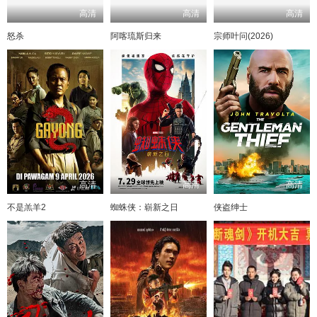
高清
高清
高清
怒杀
阿喀琉斯归来
宗师叶问(2026)
高清
高清
高清
不是羔羊2
蜘蛛侠：崭新之日
侠盗绅士