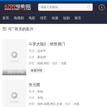
首页
电视剧
电影
综艺
动漫
短剧
留言
与""有关的影片
斗罗大陆2：绝世唐门
导演：
沈乐平
主演：
梁达伟
类型：
动画,奇幻
地区：
大陆
查看详情
更新至165集
沧元图
导演：
未知
主演：
未知
类型：
动作,动画,奇幻,古装
地区：
大陆