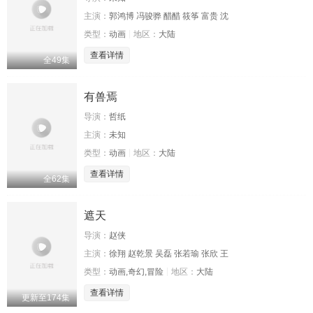
主演：
郭鸿博 冯骏骅 醋醋 筱筝 富贵 沈
类型：
动画
地区：
大陆
查看详情
全49集
有兽焉
导演：
哲纸
主演：
未知
类型：
动画
地区：
大陆
查看详情
全62集
遮天
导演：
赵侠
主演：
徐翔 赵乾景 吴磊 张若瑜 张欣 王
类型：
动画,奇幻,冒险
地区：
大陆
查看详情
更新至174集