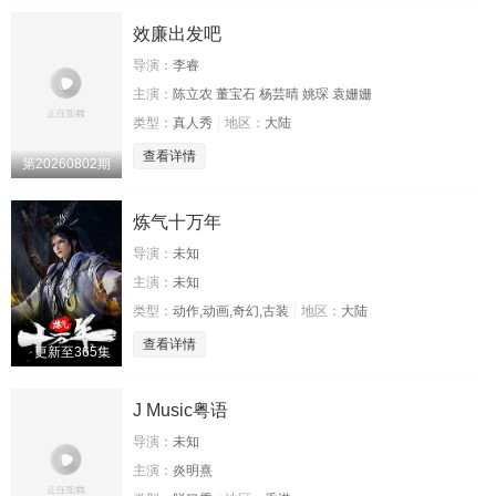
效廉出发吧
导演：
李睿
主演：
陈立农 董宝石 杨芸晴 姚琛 袁姗姗
类型：
真人秀
地区：
大陆
查看详情
第20260802期
炼气十万年
导演：
未知
主演：
未知
类型：
动作,动画,奇幻,古装
地区：
大陆
查看详情
更新至365集
J Music粤语
导演：
未知
主演：
炎明熹