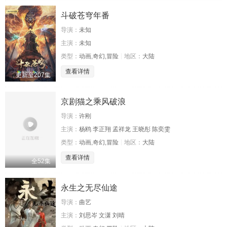
斗破苍穹年番
导演：
未知
主演：
未知
类型：
动画,奇幻,冒险
地区：
大陆
查看详情
更新至207集
京剧猫之乘风破浪
导演：
许刚
主演：
杨鸥 李正翔 孟祥龙 王晓彤 陈奕雯
类型：
动画,奇幻,冒险
地区：
大陆
查看详情
全52集
永生之无尽仙途
导演：
曲艺
主演：
刘思岑 文潇 刘晴