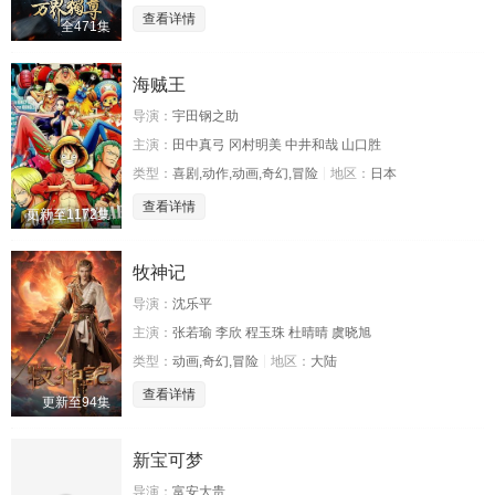
查看详情
全471集
海贼王
导演：
宇田钢之助
主演：
田中真弓 冈村明美 中井和哉 山口胜
类型：
喜剧,动作,动画,奇幻,冒险
地区：
日本
查看详情
更新至1172集
牧神记
导演：
沈乐平
主演：
张若瑜 李欣 程玉珠 杜晴晴 虞晓旭
类型：
动画,奇幻,冒险
地区：
大陆
查看详情
更新至94集
新宝可梦
导演：
富安大贵