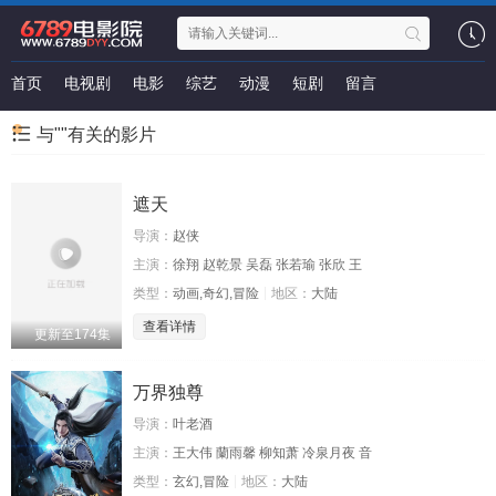
首页
电视剧
电影
综艺
动漫
短剧
留言
与""有关的影片
遮天
导演：
赵侠
主演：
徐翔 赵乾景 吴磊 张若瑜 张欣 王
类型：
动画,奇幻,冒险
地区：
大陆
查看详情
更新至174集
万界独尊
导演：
叶老酒
主演：
王大伟 蘭雨馨 柳知萧 冷泉月夜 音
类型：
玄幻,冒险
地区：
大陆