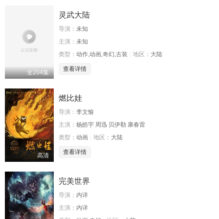
灵武大陆
导演：
未知
主演：
未知
类型：
动作,动画,奇幻,古装
地区：
大陆
查看详情
全204集
燃比娃
导演：
李文愉
主演：
杨皓宇 周迅 贝伊勒 康春雷
类型：
动画
地区：
大陆
查看详情
高清
完美世界
导演：
内详
主演：
内详