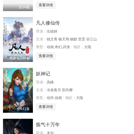
查看详情
全34集
凡人修仙传
导演：
伍镇焯
主演：
钱文青 杨天翔 杨默 歪歪 谷江山
类型：
动画,奇幻,武侠
地区：
大陆
查看详情
更新至186集
妖神记
导演：
高峰
主演：
冷泉夜月 苏尚卿
类型：
动作,动画
地区：
大陆
查看详情
全441集
炼气十万年
导演：
未知