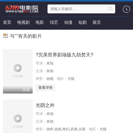
首页
电视剧
电影
综艺
动漫
短剧
留言
与""有关的影片
?完美世界剧场版九劫焚天?
导演：
未知
主演：
未知
类型：
动画
地区：
大陆
查看详情
高清
光阴之外
导演：
未知
主演：
未知
类型：
动作,动画,奇幻,武侠,古装
地区：
大陆