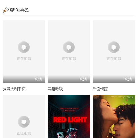
猜你喜欢
高清
高清
高清
为意大利干杯
再度呼吸
千面情踪