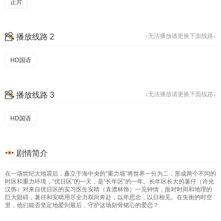
正片
播放线路 2
↓无法播放请更换下面线路↓
HD国语
播放线路 3
↓无法播放请更换下面线路↓
HD国语
剧情简介
在一场世纪大地震后，矗立于海中央的“重力墙”将世界一分为二，形成两个不同的
时区和重力环境，“优日区”的一天，是“长年区”的一年。长年区长大的薯仔（许光
汉饰）对来自优日区的实习医生安晴（袁澧林饰）一见钟情，面对时间和地理的
巨大阻碍，薯仔和安晴用尽全力双向奔赴，以年思念，以日相见。在失衡的时空
里，他们能否坚定地爱到最后，守护这场刻骨铭心的爱恋？