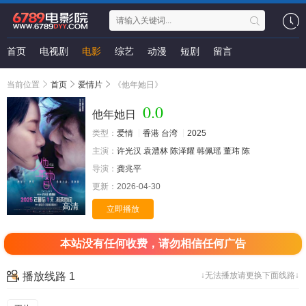
首页
电视剧
电影
综艺
动漫
短剧
留言
当前位置
首页
爱情片
《他年她日》
0.0
他年她日
类型：
爱情
香港
台湾
2025
主演：
许光汉
袁澧林
陈泽耀
韩佩瑶
董玮
陈
导演：
龚兆平
更新：
2026-04-30
高清
立即播放
本站没有任何收费，请勿相信任何广告
播放线路 1
↓无法播放请更换下面线路↓