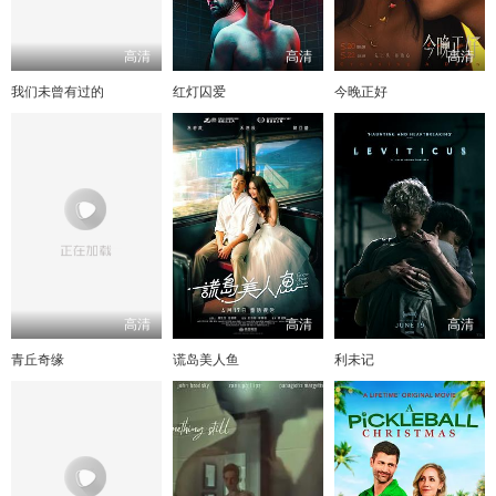
高清
高清
高清
我们未曾有过的
红灯囚爱
今晚正好
高清
高清
高清
青丘奇缘
谎岛美人鱼
利未记