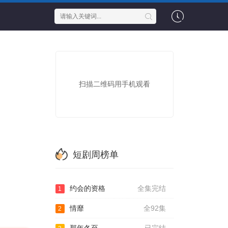
扫描二维码用手机观看
短剧周榜单
约会的资格
全集完结
1
情靡
全92集
2