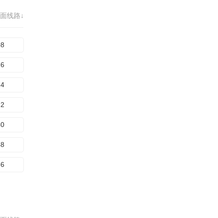
面线路↓
08
16
24
32
40
48
56