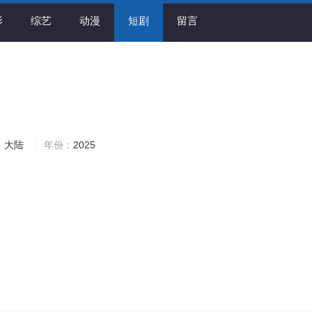
影
综艺
动漫
短剧
留言
：
大陆
年份：
2025