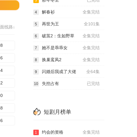
那年冬至
已完结
3
解春衫
全集完结
4
再世为王
全101集
5
面线路↓
破茧2：生如野草
全集完结
6
08
她不是乖乖女
全集完结
7
16
换巢鸾凤2
全集完结
8
24
闪婚后我成了大佬
全64集
9
32
失控占有
已完结
10
40
48
短剧月榜单
56
约会的资格
全集完结
1