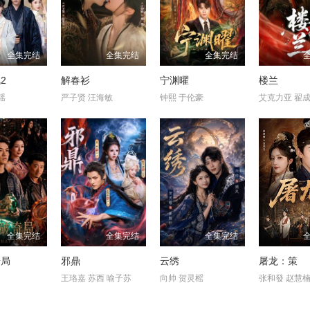
全集完结
全集完结
全集完结
2
解春衫
宁渊曜
楼兰
瑶
严子贤 汪海敏
钟熙 于伦豪
艾克力亚 翟
全集完结
全集完结
全集完结
奇局
邪鼎
云绣
屠龙：策
王珞嘉 苏西 喻子苏
向帅 贺灵榣
张和發 赵慧