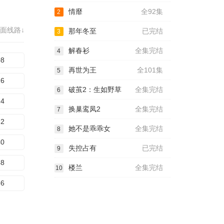
情靡
全92集
2
面线路↓
那年冬至
已完结
3
解春衫
全集完结
4
08
再世为王
全101集
5
16
破茧2：生如野草
全集完结
6
24
换巢鸾凤2
全集完结
7
32
她不是乖乖女
全集完结
8
40
失控占有
已完结
9
48
楼兰
全集完结
10
56