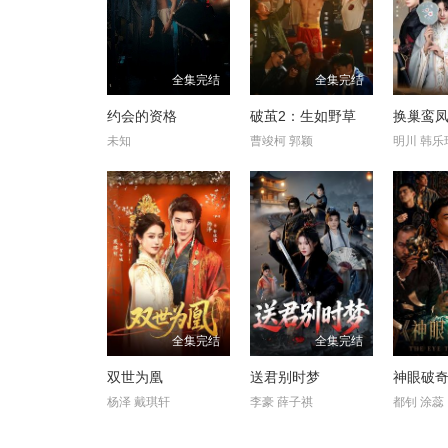
全集完结
全集完结
约会的资格
破茧2：生如野草
换巢鸾凤
未知
曹竣柯 郭颖
明川 韩乐
全集完结
全集完结
双世为凰
送君别时梦
神眼破
杨泽 戴琪轩
李豪 薛子祺
都钊 涂蕊