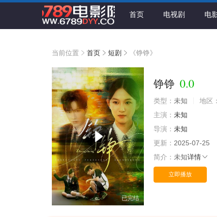
首页
电视剧
电
当前位置
首页
短剧
《铮铮》
0.0
铮铮
类型：
未知
地区
主演：
未知
导演：
未知
更新：
2025-07-25
简介：
未知
详情
立即播放
已完结