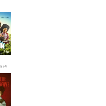
高清
杰克·约翰逊 玛丽·斯汀伯根