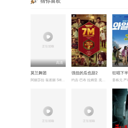
猜你喜欢
高清
高清
莫兰舞团
强扭的瓜也甜2
狂唱下
阿丽莎拉·翁差丽 SitthiphonDisamoe
约吉·巴布 拉姆亚·克里希南 Karunas 艾西瓦娅·莱克希米 Sreej