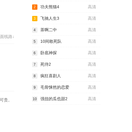
功夫熊猫4
高清
2
飞驰人生3
高清
3
茶啊二中
高清
4
面线路↓
10间敢死队
高清
5
卧底神探
高清
6
死侍2
高清
7
疯狂喜剧人
高清
8
毛骨悚然的恋爱
高清
9
强扭的瓜也甜2
高清
10
可贵。