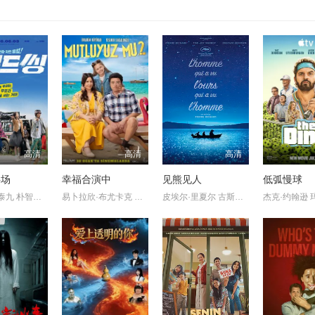
高清
高清
高清
半场
幸福合演中
见熊见人
低弧慢球
姜栋元 严泰九 朴智贤 吴正世
易卜拉欣·布尤卡克 伊尔卡·阿克苏穆 巴萨克·帕拉克 达姆拉·
皮埃尔·里夏尔 古斯塔弗·科文