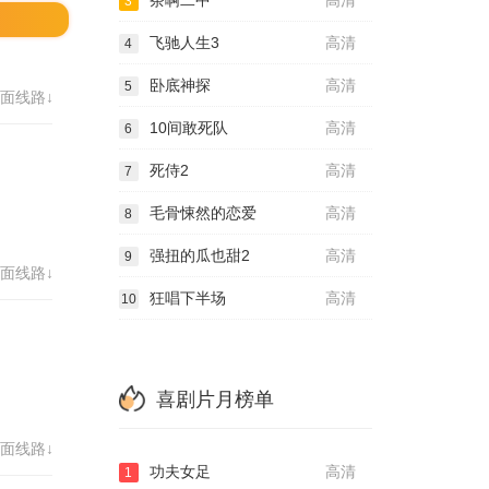
茶啊二中
高清
3
飞驰人生3
高清
4
卧底神探
高清
5
面线路↓
10间敢死队
高清
6
死侍2
高清
7
毛骨悚然的恋爱
高清
8
强扭的瓜也甜2
高清
9
面线路↓
狂唱下半场
高清
10
喜剧片月榜单
面线路↓
功夫女足
高清
1