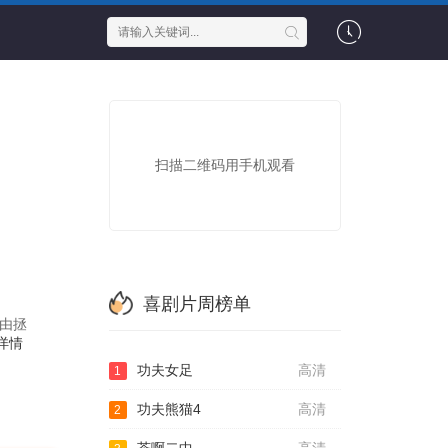
扫描二维码用手机观看
喜剧片周榜单
由拯
详情
功夫女足
高清
1
功夫熊猫4
高清
2