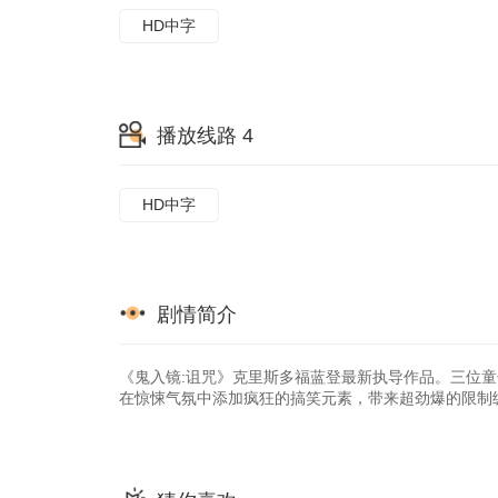
HD中字
播放线路 4
HD中字
剧情简介
《鬼入镜:诅咒》克里斯多福蓝登最新执导作品。三位
在惊悚气氛中添加疯狂的搞笑元素，带来超劲爆的限制