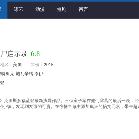
影
综艺
动漫
短剧
留言
》
6.8
僵尸启示录
地区：
美国
年份：
2015
帕特里克·施瓦辛格
泰伊·
兰登
咒》克里斯多福蓝登最新执导作品。三位童子军在他们露营的最后一晚，经
的小镇，发现到友谊的可贵。在惊悚气氛中添加疯狂的搞笑元素，带来超