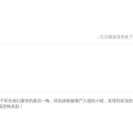
↓无法播放请更换下
童子军在他们露营的最后一晚，经由拯救被殭尸入侵的小镇，发现到友谊的
级恐怖喜剧！