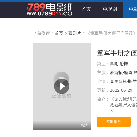
首页
电视剧
电
当前位置
首页
喜剧片
《童军手册之僵尸启示录
童军手册之
类型：
喜剧
恐怖
主演：
豪斯顿·塞奇
导演：
克里斯托弗·
更新：
2022-05-29
简介：
《鬼入镜:诅
救被殭尸入侵
立即播放
高清