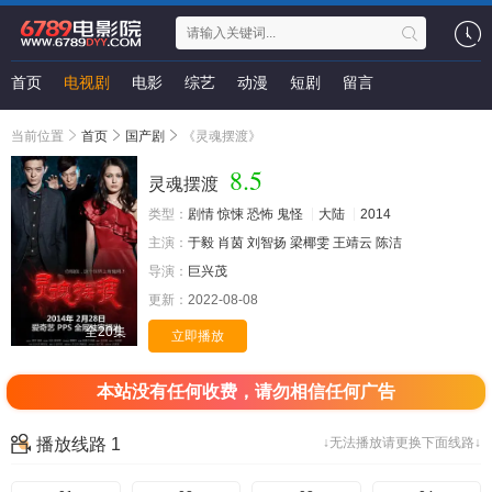
首页
电视剧
电影
综艺
动漫
短剧
留言
当前位置
首页
国产剧
《灵魂摆渡》
8.5
灵魂摆渡
类型：
剧情
惊悚
恐怖
鬼怪
大陆
2014
主演：
于毅
肖茵
刘智扬
梁椰雯
王靖云
陈洁
导演：
巨兴茂
更新：
2022-08-08
全20集
立即播放
本站没有任何收费，请勿相信任何广告
播放线路 1
↓无法播放请更换下面线路↓