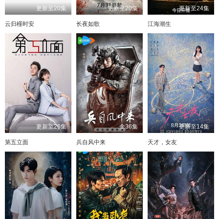
更新至20集
更新至20集
更新至24集
云归槿时安
长夜如歌
江海潮生
更新至26集
全36集
更新至14集
第五立面
兵自风中来
天才，女友