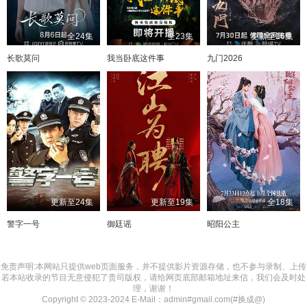
全24集
全23集
更新至16集
长歌莫问
我当卧底这件事
九门2026
更新至24集
更新至19集
全18集
警字一号
御廷谣
昭阳公主
免责声明:本网站只提供web页面服务，并不提供影片资源存储，也不参与录制、上传
若本站收录的节目无意侵犯了贵司版权，请给网页底部邮箱地址来信，我们会及时处
理，谢谢！
Copyright © 2023-2024 E-Mail：admin#gmail.com(#换成@)