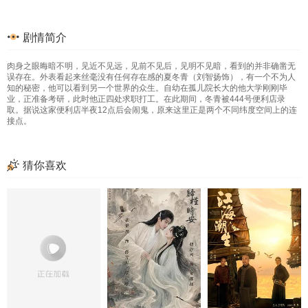
剧情简介
肉身之眼晦暗不明，见近不见远，见前不见后，见明不见暗，看到的并非确凿无
误存在。外表看起来丝毫没有任何存在感的夏冬青（刘智扬饰），有一个不为人
知的秘密，他可以看到另一个世界的众生。自幼在孤儿院长大的他大学刚刚毕
业，正准备考研，此时他正四处求职打工。在此期间，冬青被444号便利店录
取。据说这家便利店半夜12点后会闹鬼，原来这里正是两个不同纬度空间上的连
接点。
猜你喜欢