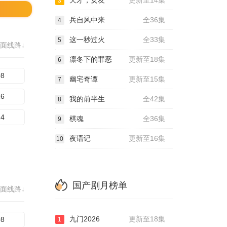
天才，女友
更新至14集
3
兵自风中来
全36集
4
这一秒过火
全33集
5
面线路↓
凛冬下的罪恶
更新至18集
6
08
幽宅奇谭
更新至15集
7
16
我的前半生
全42集
8
24
棋魂
全36集
9
夜语记
更新至16集
10
国产剧月榜单
面线路↓
九门2026
更新至18集
08
1