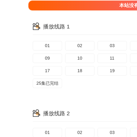
本站没
播放线路 1
01
02
03
09
10
11
17
18
19
25集已完结
播放线路 2
01
02
03