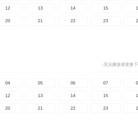
12
13
14
15
20
21
22
23
↓无法播放请更换下
04
05
06
07
12
13
14
15
20
21
22
23