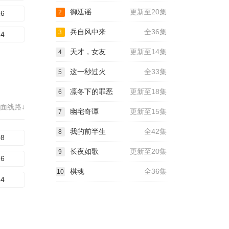
御廷谣
更新至20集
2
16
兵自风中来
全36集
3
24
天才，女友
更新至14集
4
这一秒过火
全33集
5
凛冬下的罪恶
更新至18集
6
面线路↓
幽宅奇谭
更新至15集
7
我的前半生
全42集
8
08
长夜如歌
更新至20集
9
16
棋魂
全36集
10
24