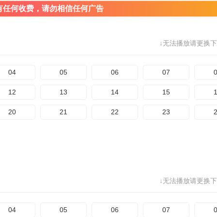
有任何收费，请勿相信任何广告
↓无法播放请更换下
04
05
06
07
12
13
14
15
20
21
22
23
↓无法播放请更换下
04
05
06
07