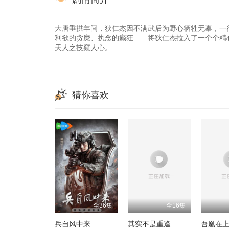
大唐垂拱年间，狄仁杰因不满武后为野心牺牲无辜，一
利欲的贪糜、执念的癫狂……将狄仁杰拉入了一个个精
天人之技窥人心。
猜你喜欢
全36集
全16集
兵自风中来
其实不是重逢