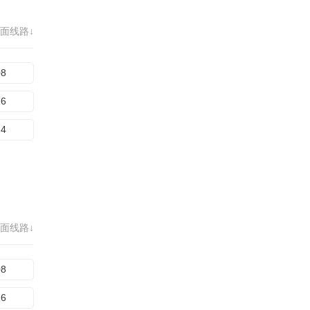
面线路↓
08
16
24
面线路↓
08
16