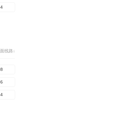
24
面线路↓
08
16
24