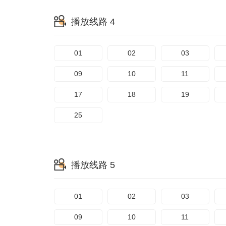
播放线路 4
01
02
03
09
10
11
17
18
19
25
播放线路 5
01
02
03
09
10
11