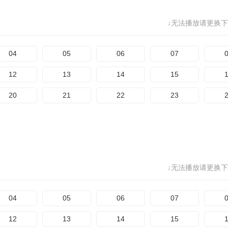
↓无法播放请更换下
04
05
06
07
12
13
14
15
20
21
22
23
↓无法播放请更换下
04
05
06
07
12
13
14
15