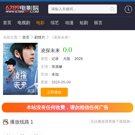
首页
电视剧
电影
综艺
动漫
短剧
留言
当前位置
首页
剧情片
《凌探未来》
0.0
凌探未来
类型：
记录
大陆
2026
主演：
张凌赫
导演：
未知
更新：
2026-05-09
高清
立即播放
本站没有任何收费，请勿相信任何广告
播放线路 1
↓无法播放请更换下面线路↓