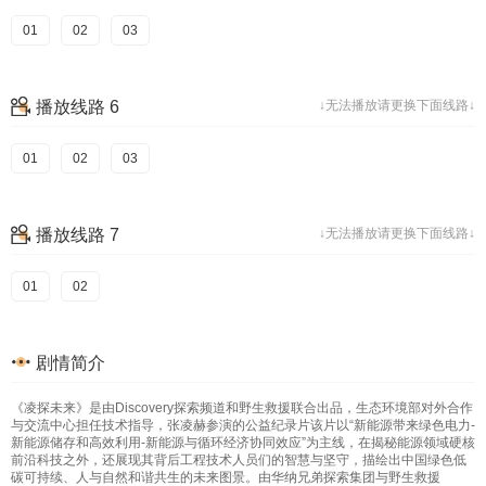
01
02
03
播放线路 6
↓无法播放请更换下面线路↓
01
02
03
播放线路 7
↓无法播放请更换下面线路↓
01
02
剧情简介
《凌探未来》是由Discovery探索频道和野生救援联合出品，生态环境部对外合作
与交流中心担任技术指导，张凌赫参演的公益纪录片该片以“新能源带来绿色电力-
新能源储存和高效利用-新能源与循环经济协同效应”为主线，在揭秘能源领域硬核
前沿科技之外，还展现其背后工程技术人员们的智慧与坚守，描绘出中国绿色低
碳可持续、人与自然和谐共生的未来图景。由华纳兄弟探索集团与野生救援