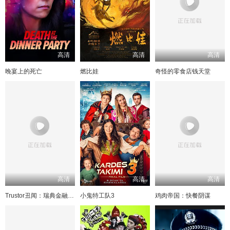
高清
高清
高清
晚宴上的死亡
燃比娃
奇怪的零食店钱天堂
高清
高清
高清
Trustor丑闻：瑞典金融案内幕
小鬼特工队3
鸡肉帝国：快餐阴谋