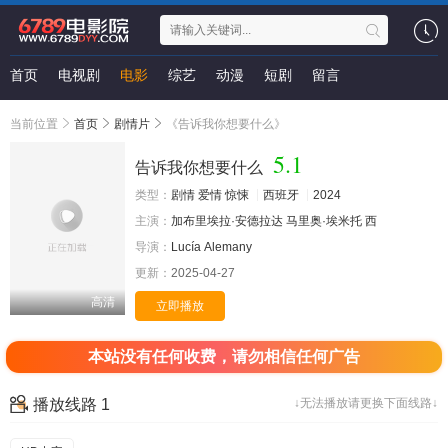
首页
电视剧
电影
综艺
动漫
短剧
留言
当前位置
首页
剧情片
《告诉我你想要什么》
5.1
告诉我你想要什么
类型：
剧情
爱情
惊悚
西班牙
2024
主演：
加布里埃拉·安德拉达
马里奥·埃米托
西
导演：
Lucía
Alemany
更新：
2025-04-27
高清
立即播放
本站没有任何收费，请勿相信任何广告
播放线路 1
↓无法播放请更换下面线路↓