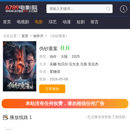
首页
电视剧
电影
综艺
动漫
短剧
留言
当前位置
首页
动作片
《伪钞重案》
0.0
伪钞重案
类型：
动作
大陆
2025
主演：
吴樾
包贝尔
伍允龙
元彪
安志杰
导演：
霍穗强
更新：
2026-05-08
高清
立即播放
本站没有任何收费，请勿相信任何广告
播放线路 1
↓无法播放请更换下面线路↓