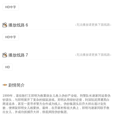
HD中字
播放线路 6
↓无法播放请更换下面线路↓
HD中字
播放线路 7
↓无法播放请更换下面线路↓
HD
剧情简介
1999年，退役散打王郑明为救重病女儿卷入伪钞产业链。刑警队长谢家同追查伪
钞源头，与郑明展开了复杂的猫鼠游戏。郑明从用假钞还债，到深陷泥潭遭黑白
两道追杀，甚至一度寻求警方合作成为线人。伪钞集团头目乔大祥出逃计划失
败，便绑架郑明女儿相要挟。最终，在乔家村祭祖大典上，郑明与谢家同联手救
出女儿，并成功抓捕乔大祥，彻底捣毁伪钞集团。