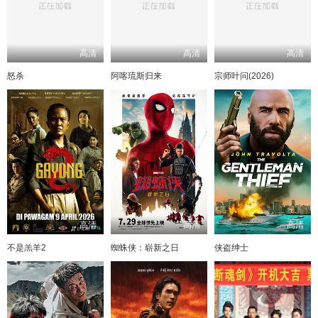
高清
高清
高清
怒杀
阿喀琉斯归来
宗师叶问(2026)
高清
高清
高清
不是羔羊2
蜘蛛侠：崭新之日
侠盗绅士