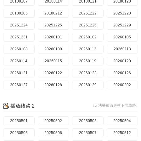
20180107
20180114
20180121
20180128
20180205
20180212
20251222
20251223
20251224
20251225
20251226
20251229
20251231
20260101
20260102
20260105
20260108
20260109
20260112
20260113
20260114
20260115
20260119
20260120
20260121
20260122
20260123
20260126
20260127
20260128
20260129
20260202
20260203
20260204
20260205
20260206
播放线路 2
↓无法播放请更换下面线路↓
20260209
20260210
20260211
20260212
20260216
20250501
20260217
20250502
20260218
20250503
20260219
20250504
20260220
20250505
20260224
20250506
20260225
20250507
20260226
20250512