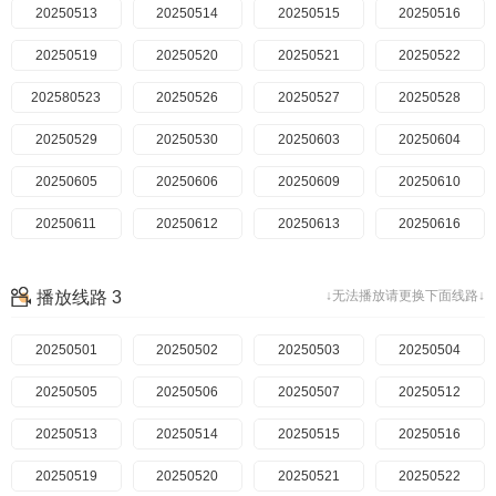
20260302
20250513
20260303
20250514
20260304
20250515
20260305
20250516
20260306
20250519
20260309
20250520
20260310
20250521
20250522
20260311
202580523
20260312
20260313
20250526
20260316
20250527
20260317
20250528
20260318
20250529
20260319
20250530
20260320
20250603
20260323
20250604
20260325
20250605
20260326
20250606
20260327
20250609
20260330
20250610
20260331
20250611
20260401
20250612
20260402
20250613
20260406
20250616
20260407
20250617
20260408
20250618
20260409
20250619
20260413
20250620
播放线路 3
↓无法播放请更换下面线路↓
20260414
20250623
20260415
20250624
20260416
20250625
20260420
20250626
20260421
20250627
20250501
20260422
20250630
20250502
20260423
20250701
20250503
20260427
20250702
20250504
20260428
20250703
20250505
20260429
20250704
20250506
20260430
20250707
20250507
20260501
20250708
20250512
20260504
20250709
20250513
20260505
20250710
20250514
20260506
20250515
20250711
20260507
20250714
20250516
20250715
20250519
20260511
20260512
20250716
20250520
20260513
20250717
20250521
20260514
20250718
20250522