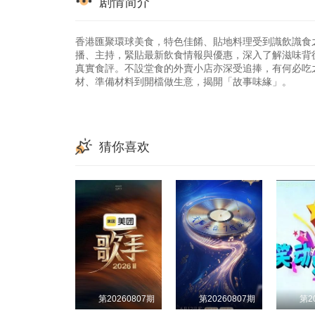
剧情简介
153
154
155
73
74
75
EP320
EP321
EP322
161
162
163
81
82
83
香港匯聚環球美食，特色佳餚、貼地料理受到識飲識食
EP328
EP329
EP330
播、主持，緊貼最新飲食情報與優惠，深入了解滋味背
169
170
171
89
90
91
真實食評。不設堂食的外賣小店亦深受追捧，有何必吃
材、準備材料到開檔做生意，揭開「故事味緣」。
EP336
EP337
EP338
177
178
179
97
98
99
EP344
EP345
EP346
185
186
187
105
106
107
EP352
EP353
EP354
猜你喜欢
193
194
195
113
114
115
EP360
EP361
EP362
201
202
203
121
122
123
EP368
EP369
EP370
209
210
211
129
130
131
EP376
EP377
EP378
217
218
219
137
138
139
EP384
EP385
EP386
225
226
227
145
146
147
EP392
EP393
EP394
233
234
235
153
154
155
第20260807期
第20260807期
第2