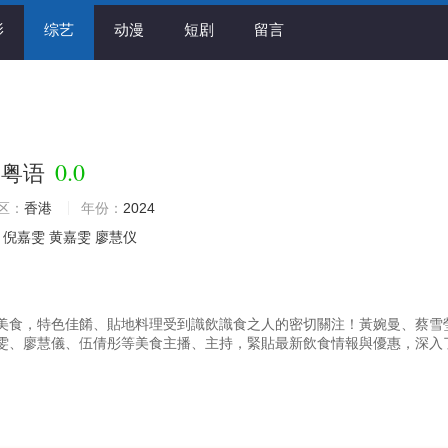
影
综艺
动漫
短剧
留言
0.0
道粤语
区：
香港
年份：
2024
倪嘉雯
黄嘉雯
廖慧仪
美食，特色佳餚、貼地料理受到識飲識食之人的密切關注！黃婉曼、蔡雪
雯、廖慧儀、伍倩彤等美食主播、主持，緊貼最新飲食情報與優惠，深入