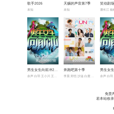
241
242
243
歌手2026
天赐的声音第7季
笑动剧
161
162
163
未知
未知
249
250
251
169
170
171
257
258
259
177
178
179
265
266
267
185
186
187
273
274
275
193
194
195
281
282
283
201
202
203
第20260807期
全20260807期
第2
289
290
291
209
210
211
男生女生向前冲2021
奔跑吧第十季
男生女
297
298
299
余声 白羽 王小川 王乐乐 宋秋熠 张亚群
李晨 郑恺 沙溢 白鹿 范丞丞 张真源 孟子义 李昀锐
217
218
219
305
306
307
225
226
227
免责
313
314
315
233
234
235
若本站收录
321
322
323
241
242
243