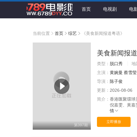
首页
电视剧
电
当前位置
首页
综艺
《美食新闻报道粤语》
美食新闻报
类型：
脱口秀
地
主演：
黄婉曼
蔡雪莹
导演：
陈子俊
更新：
2026-08-06
简介：
香港匯聚環球
倪嘉雯、黃嘉
情
立即播放
第397期