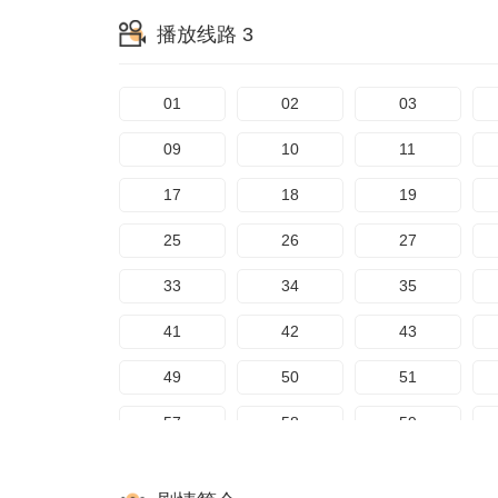
65
66
67
播放线路 3
222
223
224
73
74
75
230
231
232
81
82
83
01
02
03
238
239
240
89
90
91
09
10
11
246
247
248
97
98
99
17
18
19
254
255
256
105
106
107
25
26
27
EP272
EP273
EP274
113
114
115
33
34
35
EP280
EP281
EP282
121
122
123
41
42
43
EP288
EP289
EP290
129
130
131
49
50
51
EP296
EP297
EP298
137
138
139
57
58
59
EP304
EP305
EP306
145
146
147
65
66
67
EP312
EP313
EP314