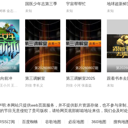
244
245
246
247
2
场
国医少年志第三季
宇宙帮帮忙
地球超新鲜
164
165
166
167
1
潘长江 杨树林 金志文 曹云金 文松
未知
未知
未知
252
253
254
255
2
172
173
174
175
1
260
261
262
263
2
180
181
182
183
1
268
269
270
271
2
188
189
190
191
1
276
277
278
279
2
196
197
198
199
2
284
285
286
287
2
204
205
206
207
2
0260807期
第20260807期
第20260807期
第2026
292
293
294
295
2
212
213
214
215
2
生向前冲
第三调解室
第三调解室2025
300
301
302
303
3
余声 白羽 王小川 王乐乐 宋秋熠 张亚群
刘佳 李长义
刘佳 小河 张嘉益
未知
220
221
222
223
2
308
309
310
311
3
228
229
230
231
2
声明:本网站只提供web页面服务，并不提供影片资源存储，也不参与录制
316
317
318
319
3
236
237
238
239
2
的节目无意侵犯了贵司版权，请给网页底部邮箱地址来信，我们会及时处
324
325
326
327
3
RSS订阅
百度蜘蛛
谷歌地图
必应地图
360地图
搜狗地
244
245
246
247
2