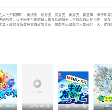
156
157
158
159
1
76
77
78
79
EP323
EP324
EP325
EP326
EP
164
165
166
167
1
84
85
86
87
之人的密切關注！黃婉曼、蔡雪瑩、倪嘉雯、黃嘉雯、廖慧儀、伍倩彤等
EP331
EP332
EP333
EP334
EP
後的故事。從不同平台網羅超人氣食店的情報，主持親自出動排隊、試食
172
173
174
175
1
92
93
94
95
之選？經營食店難免嘗盡甜酸苦辣，攝製隊追蹤主理人忙碌的一天，從搜
EP339
EP340
EP341
EP342
EP
180
181
182
183
1
100
101
102
103
1
EP347
EP348
EP349
EP350
EP
188
189
190
191
1
108
109
110
111
1
EP355
EP356
EP357
EP358
EP
196
197
198
199
2
116
117
118
119
1
EP363
EP364
EP365
EP366
EP
204
205
206
207
2
124
125
126
127
1
EP371
EP372
EP373
EP374
EP
212
213
214
215
2
132
133
134
135
1
EP379
EP380
EP381
EP382
EP
220
221
222
223
2
140
141
142
143
1
EP387
EP388
EP389
EP390
EP
228
229
230
231
2
148
149
150
151
1
EP395
EP396
EP397
236
237
238
239
2
156
157
158
159
1
0260807期
第20260807期
第20260807期
第2026