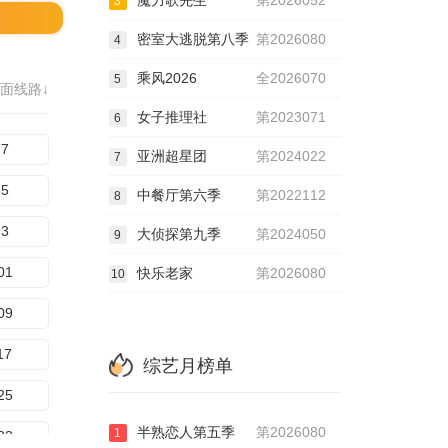
魔力歌先生
第2026052
3
密室大逃脱第八季
第2026080
4
乘风2026
全2026070
5
面线路↓
女子推理社
第2023071
6
77
亚洲超星团
第2024022
7
85
中餐厅第六季
第2022112
8
93
大侦探第九季
第2024050
9
01
快乐老家
第2026080
10
09
17
综艺月榜单
25
半熟恋人第五季
第2026080
1
33