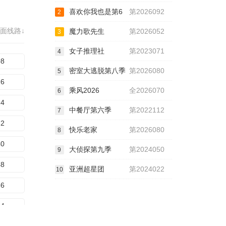
喜欢你我也是第6
第2026092
2
41
面线路↓
魔力歌先生
第2026052
3
49
女子推理社
第2023071
4
57
08
密室大逃脱第八季
第2026080
5
65
16
乘风2026
全2026070
6
73
24
中餐厅第六季
第2022112
7
81
32
快乐老家
第2026080
8
89
40
大侦探第九季
第2024050
9
97
48
亚洲超星团
第2024022
10
05
56
13
64
21