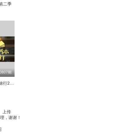
48
第二季
68
56
76
64
84
72
92
80
00
88
08
0807期
96
16
跟着书本去旅行2024
04
24
12
32
、上传
20
40
理，谢谢！
28
图
48