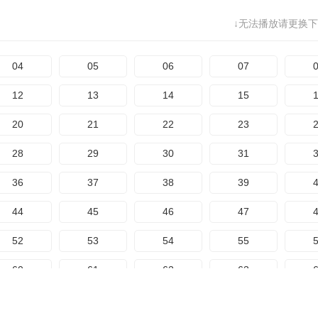
68
69
70
71
225
226
227
228
2
↓无法播放请更换下
76
77
78
79
233
234
235
236
2
84
85
86
87
04
05
06
07
241
242
243
244
2
92
93
94
95
12
13
14
15
249
250
251
252
2
100
101
102
103
1
20
21
22
23
257
258
259
260
EP
108
109
110
111
1
28
29
30
31
EP275
EP276
EP277
EP278
EP
116
117
118
119
1
36
37
38
39
EP283
EP284
EP285
EP286
EP
124
125
126
127
1
44
45
46
47
EP291
EP292
EP293
EP294
EP
132
133
134
135
1
52
53
54
55
EP299
EP300
EP301
EP302
EP
140
141
142
143
1
60
61
62
63
EP307
EP308
EP309
EP310
EP
148
149
150
151
1
68
69
70
71
EP315
EP316
EP317
EP318
EP