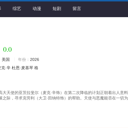
影
综艺
动漫
短剧
留言
0.0
季
：
美国
年份：
2026
麦克·辛
杜恩·麦基琴
格
高大天使的亚茨拉斐尔（麦克·辛饰）在第二次降临的计划正朝着出人意
展之际，寻求克劳利（大卫·田纳特饰）的帮助。天使与恶魔能否在一切为