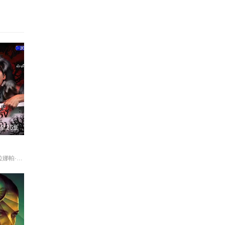
至26集
甘东·阿卡赞 拉娜帕·翁塔娜特