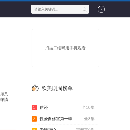
扫描二维码用手机观看
欧美剧周榜单
料却又
详情
偿还
全10集
1
性爱自修室第一季
全8集
2