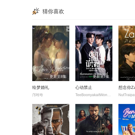
猜你喜欢
更新至8集
更新至7集
绘梦婚礼
心动禁止
想念你Zan
邝玲玲
TeeBoonyakaitWongsajaem 塔那蓬·罗桑鲁昂 帕他勒彭·德浦沃拉