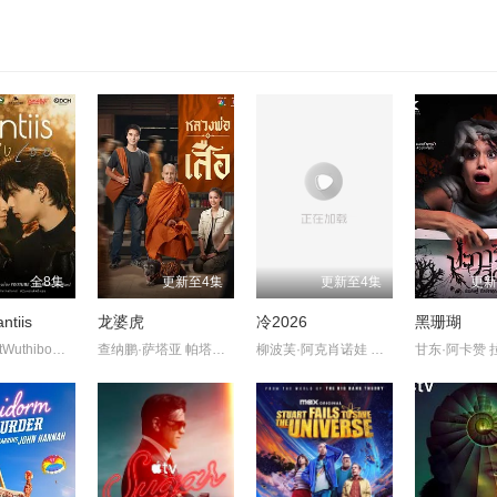
全8集
更新至4集
更新至4集
更新
tiis
龙婆虎
冷2026
黑珊瑚
NutTraipatWuthibowornnant TeamTatchanonThongpao
查纳鹏·萨塔亚 帕塔查雅·平莎莫
柳波芙·阿克肖诺娃 琳达·拉宾什 彼得·费奥多罗夫