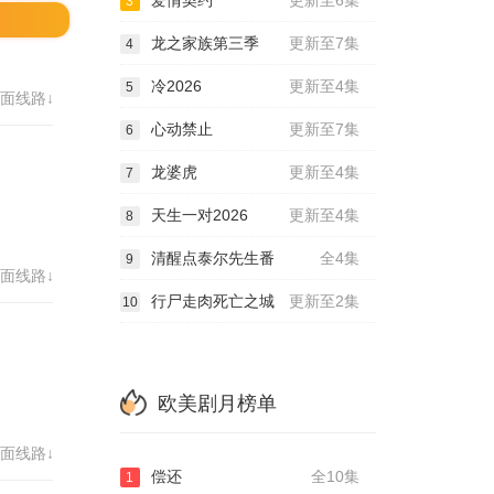
爱情契约
更新至6集
3
龙之家族第三季
更新至7集
4
冷2026
更新至4集
5
面线路↓
心动禁止
更新至7集
6
龙婆虎
更新至4集
7
天生一对2026
更新至4集
8
清醒点泰尔先生番
全4集
9
面线路↓
行尸走肉死亡之城
更新至2集
10
欧美剧月榜单
面线路↓
偿还
全10集
1