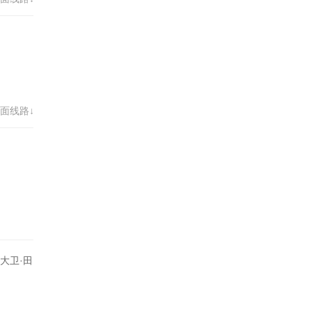
面线路↓
大卫·田