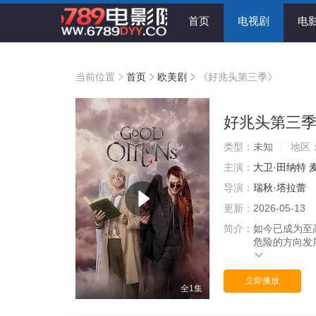
首页
电视剧
电
当前位置
首页
欧美剧
《好兆头第三季》
好兆头第三
类型：
未知
地区
主演：
大卫·田纳特
导演：
瑞秋·塔拉蕾
更新：
2026-05-13
简介：
如今已成为至
危险的方向发
立即播放
全1集