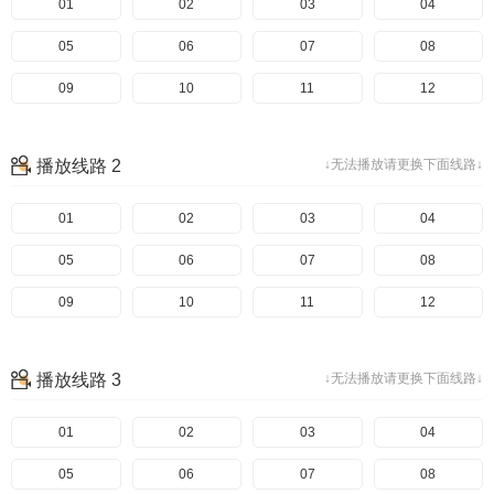
01
02
03
04
05
06
07
08
09
10
11
12
播放线路 2
↓无法播放请更换下面线路↓
01
02
03
04
05
06
07
08
09
10
11
12
播放线路 3
↓无法播放请更换下面线路↓
01
02
03
04
05
06
07
08