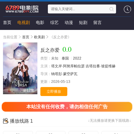
首页
电视剧
电影
综艺
动漫
短剧
留言
当前位置
首页
欧美剧
《反之亦爱》
0.0
反之亦爱
类型：
未知
泰国
2022
主演：
塔文岸·阿努库帕拉瑟
吉塔拉番·坡提维赫
导演：
纳塔彭·蒙空萨瓦
更新：
2026-05-13
全12集
立即播放
本站没有任何收费，请勿相信任何广告
播放线路 1
↓无法播放请更换下面线路↓