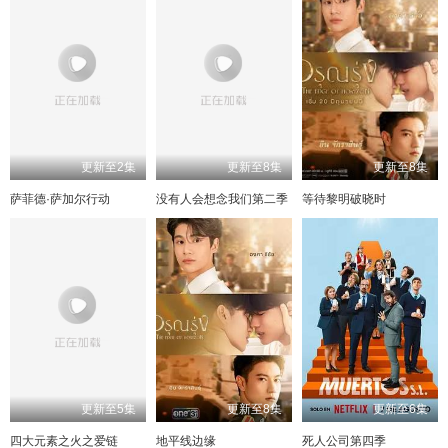
更新至2集
更新至8集
更新至8集
萨菲德·萨加尔行动
没有人会想念我们第二季
等待黎明破晓时
更新至5集
更新至8集
更新至6集
四大元素之火之爱链
地平线边缘
死人公司第四季