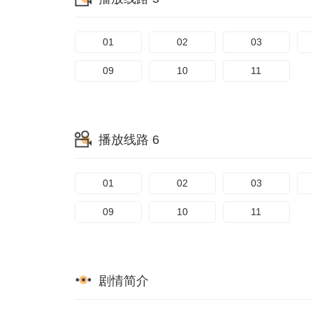
01
02
03
09
10
11
播放线路 6
01
02
03
09
10
11
剧情简介