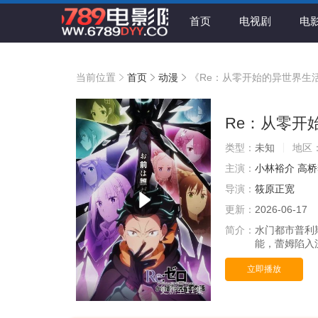
首页
电视剧
电
当前位置
首页
动漫
《Re：从零开始的异世界生
Re：从零开
类型：
未知
地区
主演：
小林裕介
高桥
导演：
筱原正宽
更新：
2026-06-17
简介：
水门都市普利
能，蕾姆陷入
立即播放
更新至11集