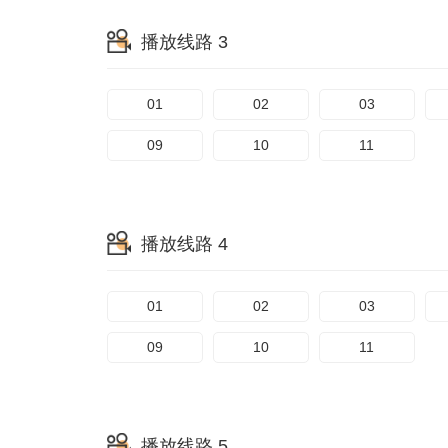
播放线路 3
01
02
03
09
10
11
播放线路 4
01
02
03
09
10
11
播放线路 5