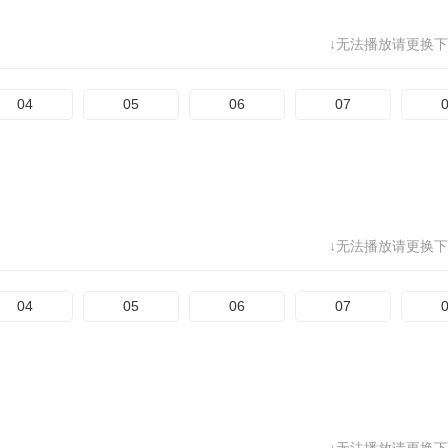
↓无法播放请更换下
04
05
06
07
↓无法播放请更换下
04
05
06
07