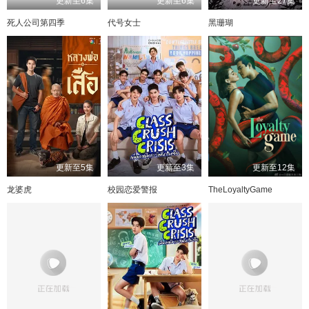
更新至6集
更新至6集
更新至27集
死人公司第四季
代号女士
黑珊瑚
更新至5集
更新至3集
更新至12集
龙婆虎
校园恋爱警报
TheLoyaltyGame