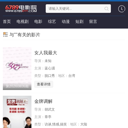
首页
电视剧
电影
综艺
动漫
短剧
留言
与""有关的影片
女人我最大
导演：
未知
主演：
蓝心湄
类型：
脱口秀
地区：
台湾
查看详情
第20260806期
金牌调解
导演：
胡武文
主演：
章亭
类型：
访谈,情感,搞笑
地区：
大陆