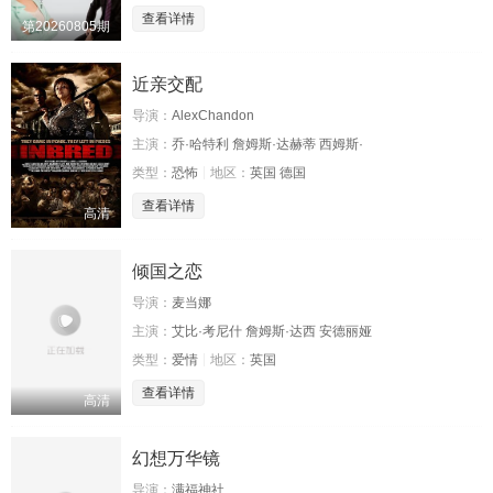
查看详情
第20260805期
近亲交配
导演：
AlexChandon
主演：
乔·哈特利 詹姆斯·达赫蒂 西姆斯·
类型：
恐怖
地区：
英国 德国
查看详情
高清
倾国之恋
导演：
麦当娜
主演：
艾比·考尼什 詹姆斯·达西 安德丽娅
类型：
爱情
地区：
英国
查看详情
高清
幻想万华镜
导演：
满福神社