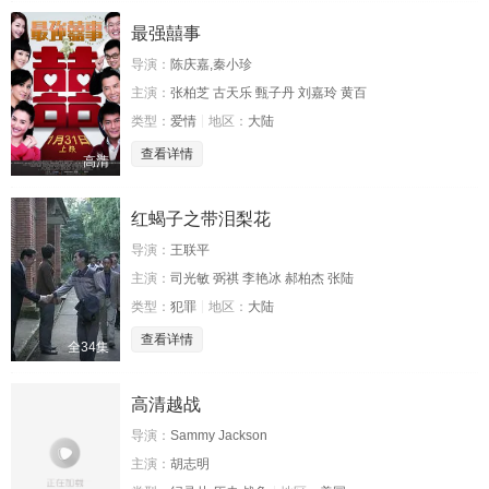
最强囍事
导演：
陈庆嘉,秦小珍
主演：
张柏芝 古天乐 甄子丹 刘嘉玲 黄百
类型：
爱情
地区：
大陆
查看详情
高清
红蝎子之带泪梨花
导演：
王联平
主演：
司光敏 弼祺 李艳冰 郝柏杰 张陆
类型：
犯罪
地区：
大陆
查看详情
全34集
高清越战
导演：
Sammy Jackson
主演：
胡志明