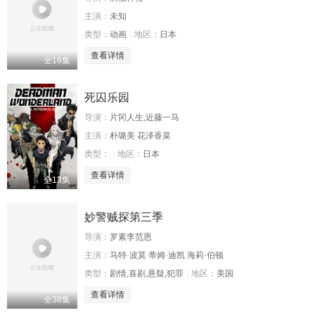
主演：
未知
类型：
动画
地区：
日本
查看详情
全16集
死囚乐园
导演：
片冈人生,近藤一马
主演：
朴璐美 花泽香菜
类型：
地区：
日本
查看详情
全13集
妙警贼探第三季
导演：
罗素李范恩
主演：
马特·波莫 蒂姆·迪凯 海莉·伯顿
类型：
剧情,喜剧,悬疑,犯罪
地区：
美国
查看详情
全38集